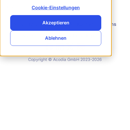
←
Alle Features
Cookie-Einstellungen
Akzeptieren
News
FAQ
Alle Funktionen
Kontakt
Über uns
System-Status
Datenschutz
Impressum
Ablehnen
Copyright © Acodia GmbH 2023
-2026