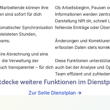
itarbeitende können ihre
Ob Arbeitsbeginn, Pausen od
en sind sofort für dich
Informationen werden zentral 
Darstellung hilft dir, schne
tomatischer Synchronisation
fehlende Einträge oder Über
eleisteten Stunden,
eams.
Änderungen und Korrekturen
erfassten Daten stets korrek
faire Abrechnung und eine
d die Verwaltung der
Diese Funktionen unterstütz
auch transparenter – für dich
auch bei der Analyse und Op
Team effizient und zufriede
tdecke weitere Funktionen im Dienstp
Zur Seite Dienstplan
→