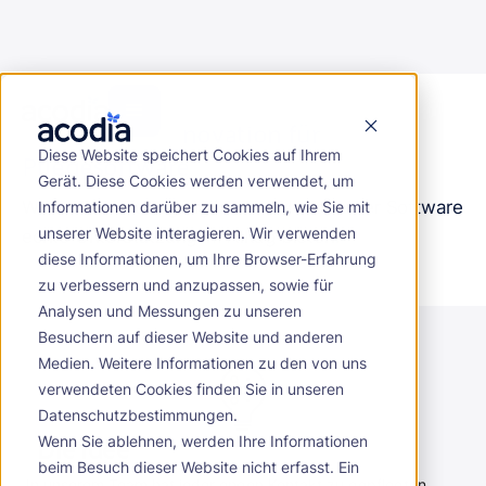
Acodia Care
Innovation für
Pflegesoftware
Diese Website speichert Cookies auf Ihrem
Gerät. Diese Cookies werden verwendet, um
Wir wollen mit zugänglicher und moderner Software
Informationen darüber zu sammeln, wie Sie mit
unserer Website interagieren. Wir verwenden
echte Unterstützung im Alltag bieten.
diese Informationen, um Ihre Browser-Erfahrung
zu verbessern und anzupassen, sowie für
Analysen und Messungen zu unseren
Besuchern auf dieser Website und anderen
Medien. Weitere Informationen zu den von uns
verwendeten Cookies finden Sie in unseren
Datenschutzbestimmungen.
Die Idee
Wenn Sie ablehnen, werden Ihre Informationen
beim Besuch dieser Website nicht erfasst. Ein
In unserem Team hat jeder engen Kontakt zu gepflegten