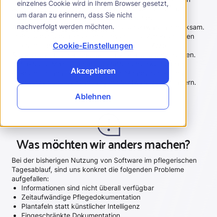
einzelnes Cookie wird in Ihrem Browser gesetzt,
oder pflegenden Menschen. So wurden wir schnell auf
um daran zu erinnern, dass Sie nicht
Probleme und allgemeine Unzufriedenheit bei
nachverfolgt werden möchten.
Arbeitsabläufen im Umgang mit Pflegesoftware aufmerksam.
In Pflegebetrieben ist es oft schwierig, die Anforderungen
Cookie-Einstellungen
und Verfügbarkeiten von Pflegern, Klienten, Ärzten,
Angehörigen und Fahrzeugen in der Planung umzusetzen.
Der aktuelle Mangel an Pflegekräften erschwert dieses
Akzeptieren
Problem und macht es erforderlich, Mitarbeiter optimal
einzusetzen und den Umgang mit Software zu erleichtern.
Ablehnen
Was möchten wir anders machen?
Bei der bisherigen Nutzung von Software im pflegerischen
Tagesablauf, sind uns konkret die folgenden Probleme
aufgefallen:
Informationen sind nicht überall verfügbar
Zeitaufwändige Pflegedokumentation
Plantafeln statt künstlicher Intelligenz
Eingeschränkte Dokumentation